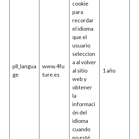
cookie
para
recordar
el idioma
que el
usuario
seleccion
a al volver
pll_langua
www.4fu
al sitio
1 año
ge
ture.es
web y
obtener
la
informaci
ón del
idioma
cuando
no esté