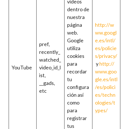
vídeos
dentro de
nuestra
página
http://w
web.
ww.googl
Google
e.es/intl/
pref,
utiliza
es/policie
recently_
cookies
s/privacy/
watched_
para
y
http://
YouTube
video_id_l
recordar
www.goo
ist,
tu
gle.es/intl
__gads,
configura
/es/polici
etc
ción así
es/techn
como
ologies/t
para
ypes/
registrar
tus