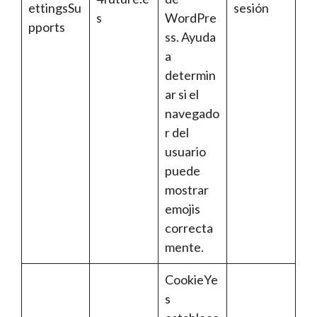
ettingsSu
sesión
s
WordPre
pports
ss. Ayuda
a
determin
ar si el
navegado
r del
usuario
puede
mostrar
emojis
correcta
mente.
CookieYe
s