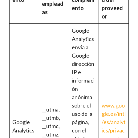
emplead
ento
proveed
as
or
Google
Analytics
envía a
Google
dirección
IP e
informaci
ón
anónima
sobre el
www.goo
__utma,
uso de la
gle.es/intl
__utmb,
Google
página,
/es/analyt
__utmc,
Analytics
con el
ics/privac
__utmz,