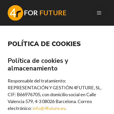
Saltar
al
F
OR
FUTURE
MENÚ
contenido
POLÍTICA DE COOKIES
Política de cookies y
almacenamiento
Responsable del tratamiento:
REPRESENTACIÓN Y GESTIÓN 4FUTURE, SL,
CIF: B66976705, con domicilio social en Calle
Valencia 579, 4-3 08026 Barcelona. Correo
electrónico:
info@4future.es
.