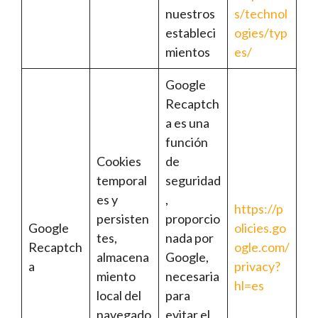
nuestros
s/technol
estableci
ogies/typ
mientos
es/
Google
Recaptch
a es una
función
Cookies
de
temporal
seguridad
es y
,
https://p
persisten
proporcio
Google
olicies.go
tes,
nada por
Recaptch
ogle.com/
almacena
Google,
a
privacy?
miento
necesaria
hl=es
local del
para
navegado
evitar el