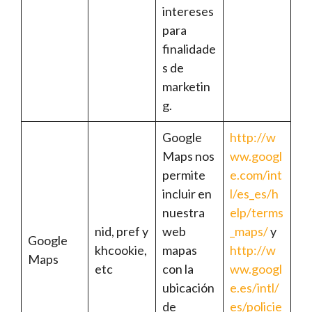
intereses
para
finalidade
s de
marketin
g.
Google
http://w
Maps nos
ww.googl
permite
e.com/int
incluir en
l/es_es/h
nuestra
elp/terms
nid, pref y
web
_maps/
y
Google
khcookie,
mapas
http://w
Maps
etc
con la
ww.googl
ubicación
e.es/intl/
de
es/policie