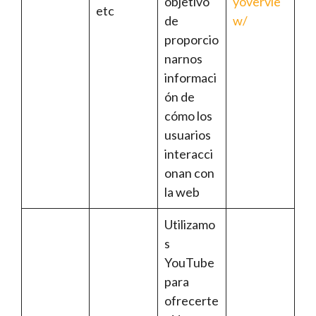
objetivo
yovervie
etc
de
w/
proporcio
narnos
informaci
ón de
cómo los
usuarios
interacci
onan con
la web
Utilizamo
s
YouTube
para
ofrecerte