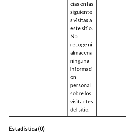
cias en las
siguiente
s visitas a
este sitio.
No
recoge ni
almacena
ninguna
informaci
ón
personal
sobre los
visitantes
del sitio.
Estadística (0)