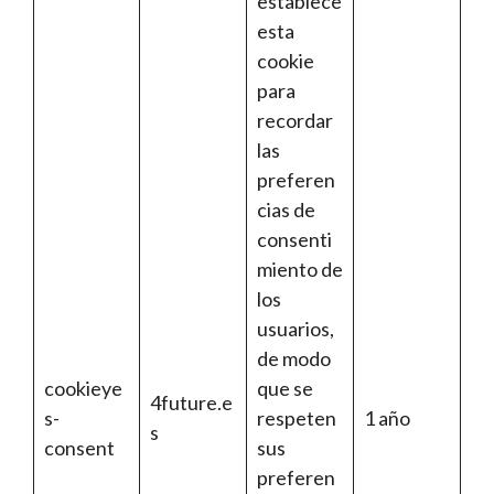
establece
esta
cookie
para
recordar
las
preferen
cias de
consenti
miento de
los
usuarios,
de modo
cookieye
que se
4future.e
s-
respeten
1 año
s
consent
sus
preferen