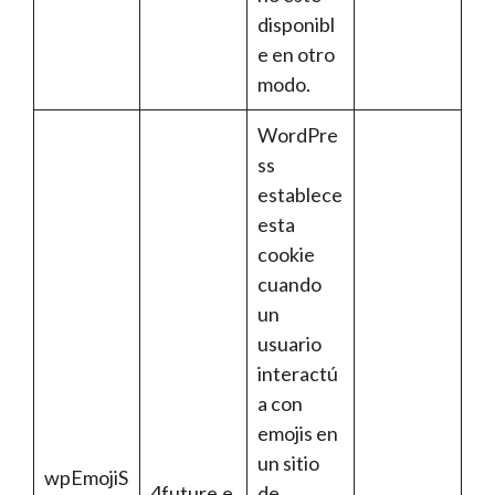
disponibl
e en otro
modo.
WordPre
ss
establece
esta
cookie
cuando
un
usuario
interactú
a con
emojis en
un sitio
wpEmojiS
4future.e
de