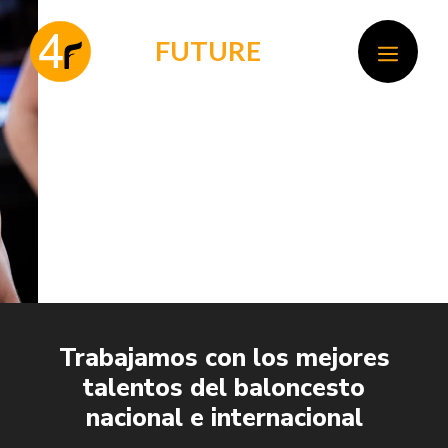
Saltar
al
F
OR
FUTURE
MEN
contenido
Trabajamos con los mejores
talentos del baloncesto
nacional e internacional