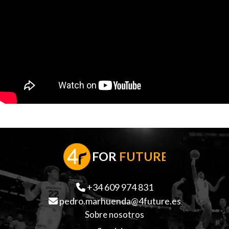
F
OR
FUTURE
+34 609 974 831
pedro.marhuenda@4future.es
Sobre nosotros