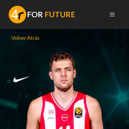
Saltar
al
F
OR
FUTURE
MENÚ
contenido
Volver Atrás