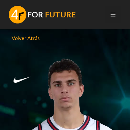
Saltar
al
F
OR
FUTURE
MENÚ
contenido
Volver Atrás