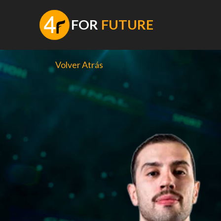
Saltar
al
F
OR
FUTURE
contenido
Volver Atrás