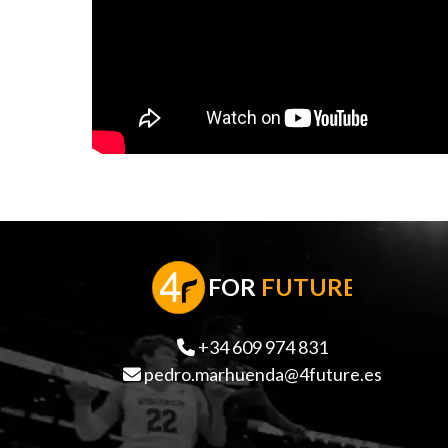
F
OR
FUTURE
+34 609 974 831
pedro.marhuenda@4future.es