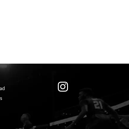
dad
es