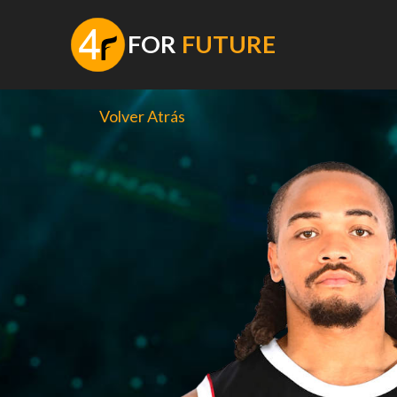
Saltar
al
F
OR
FUTURE
contenido
Volver Atrás