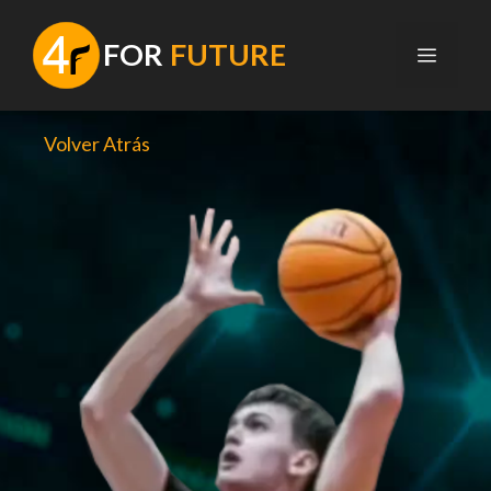
Saltar
al
F
OR
FUTURE
MENÚ
contenido
Volver Atrás