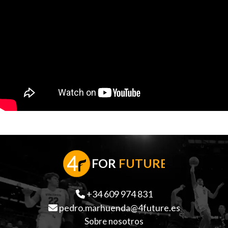
F
OR
FUTURE
+34 609 974 831
pedro.marhuenda@4future.es
Sobre nosotros