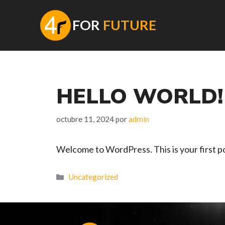
Saltar
al
F
OR
FUTURE
contenido
HELLO WORLD!
octubre 11, 2024
por
admin
Welcome to WordPress. This is your first post
Categorías
Uncategorized