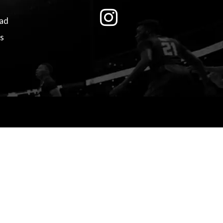
dad
es