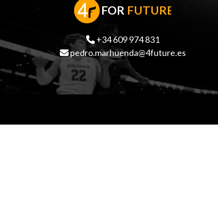
F
OR
FUTURE
+34 609 974 831
pedro.marhuenda@4future.es